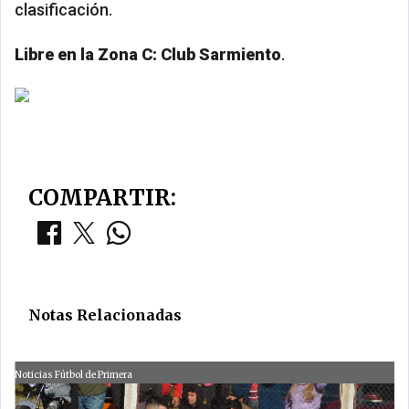
clasificación.
Libre en la Zona C:
Club Sarmiento
.
COMPARTIR:
Notas Relacionadas
Noticias Fútbol de Primera
N